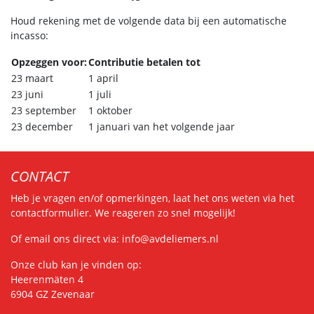
Houd rekening met de volgende data bij een automatische
incasso:
Opzeggen voor:
Contributie betalen tot
23 maart
1 april
23 juni
1 juli
23 september
1 oktober
23 december
1 januari van het volgende jaar
CONTACT
Heb je vragen en/of opmerkingen, laat het ons weten via het
contactformulier
. We reageren zo snel mogelijk!
Of email ons direct via:
info@avdeliemers.nl
Onze club kan je vinden op:
Heerenmäten 4
6904 GZ Zevenaar